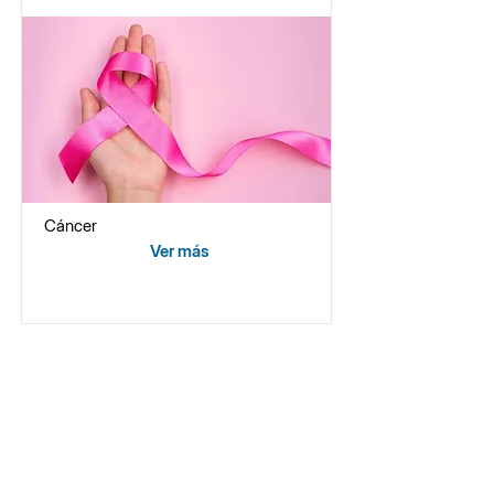
Cáncer
Ver más
Sedes
Sobre Doktuz
Av. Guardia Civil 917,
San
¿Quiénes somos?
Isidro
Política SIG
Doktuz Experience
Av. Javier Prado Oeste
304,
Magdalena del Mar