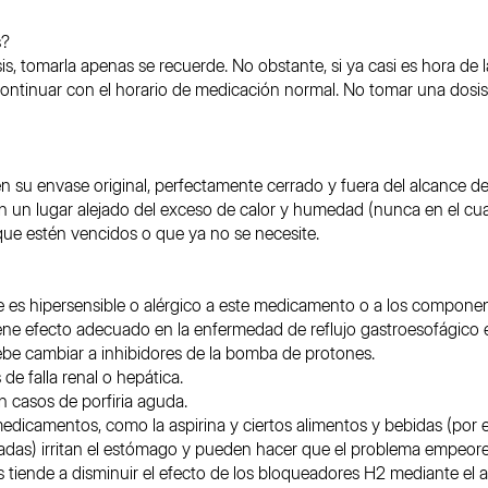
s?
is, tomarla apenas se recuerde. No obstante, si ya casi es hora de la
 continuar con el horario de medicación normal. No tomar una dosi
 su envase original, perfectamente cerrado y fuera del alcance de
n un lugar alejado del exceso de calor y humedad (nunca en el cu
ue estén vencidos o que ya no se necesite.
se es hipersensible o alérgico a este medicamento o a los componen
ene efecto adecuado en la enfermedad de reflujo gastroesofágico 
debe cambiar a inhibidores de la bomba de protones.
 de falla renal o hepática.
n casos de porfiria aguda.
dicamentos, como la aspirina y ciertos alimentos y bebidas (por 
tadas) irritan el estómago y pueden hacer que el problema empeore
os tiende a disminuir el efecto de los bloqueadores H2 mediante el