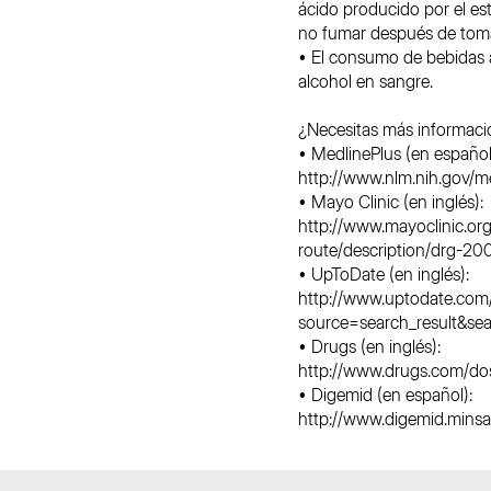
ácido producido por el e
no fumar después de tomar 
• El consumo de bebidas a
alcohol en sangre.
¿Necesitas más informaci
• MedlinePlus (en español
http://www.nlm.nih.gov/m
• Mayo Clinic (en inglés):
http://www.mayoclinic.or
route/description/drg-2
• UpToDate (en inglés):
http://www.uptodate.com/
source=search_result&sea
• Drugs (en inglés):
http://www.drugs.com/dos
• Digemid (en español):
http://www.digemid.minsa.