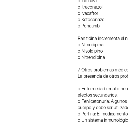
o Indinavir
o Itraconazol
o Ivacaftor
o Ketoconazol
o Ponatinib
Ranitidina incrementa el 
o Nimodipina
o Nisoldipino
o Nitrendipina
7. Otros problemas médico
La presencia de otros pr
o Enfermedad renal o hep
efectos secundarios.
o Fenilcetonuria: Algunos
cuerpo y debe ser utiliza
o Porfiria: El medicament
o Un sistema inmunológico 