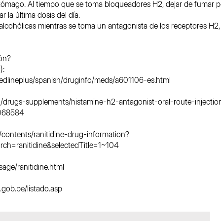
stómago. Al tiempo que se toma bloqueadores H2, dejar de fumar p
la última dosis del día.
lcohólicas mientras se toma un antagonista de los receptores H2,
ón?
):
edlineplus/spanish/druginfo/meds/a601106-es.html
g/drugs-supplements/histamine-h2-antagonist-oral-route-injectio
0068584
contents/ranitidine-drug-information?
rch=ranitidine&selectedTitle=1~104
age/ranitidine.html
gob.pe/listado.asp