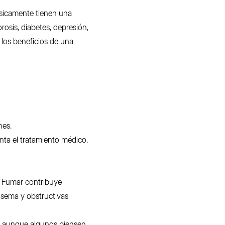
ísicamente tienen una
osis, diabetes, depresión,
 los beneficios de una
nes.
ta el tratamiento médico.
. Fumar contribuye
isema y obstructivas
Y aunque algunos piensen