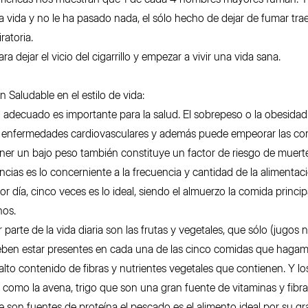
 vida y no le ha pasado nada, el sólo hecho de dejar de fumar tra
ratoria.
a dejar el vicio del cigarrillo y empezar a vivir una vida sana.
n Saludable en el estilo de vida:
adecuado es importante para la salud. El sobrepeso o la obesida
y enfermedades cardiovasculares y además puede empeorar las co
ener un bajo peso también constituye un factor de riesgo de muerte
cias es lo concerniente a la frecuencia y cantidad de la alimenta
día, cinco veces es lo ideal, siendo el almuerzo la comida principal
nos.
arte de la vida diaria son las frutas y vegetales, que sólo (jugos n
en estar presentes en cada una de las cinco comidas que hagamos
 alto contenido de fibras y nutrientes vegetales que contienen. Y l
os como la avena, trigo que son una gran fuente de vitaminas y fibra
 son fuentes de proteína el pescado es el alimento ideal por su gr