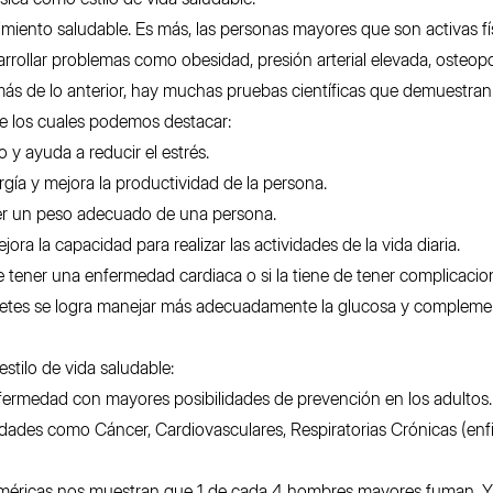
cimiento saludable. Es más, las personas mayores que son activas f
rollar problemas como obesidad, presión arterial elevada, osteopor
ás de lo anterior, hay muchas pruebas científicas que demuestran
tre los cuales podemos destacar:
 y ayuda a reducir el estrés.
gía y mejora la productividad de la persona.
er un peso adecuado de una persona.
jora la capacidad para realizar las actividades de la vida diaria.
e tener una enfermedad cardiaca o si la tiene de tener complicacio
betes se logra manejar más adecuadamente la glucosa y complemen
estilo de vida saludable:
fermedad con mayores posibilidades de prevención en los adultos
ades como Cáncer, Cardiovasculares, Respiratorias Crónicas (enf
 Américas nos muestran que 1 de cada 4 hombres mayores fuman. 