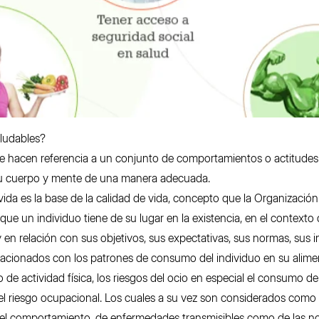
aludables?
ble hacen referencia a un conjunto de comportamientos o actitudes 
su cuerpo y mente de una manera adecuada.
 vida es la base de la calidad de vida, concepto que la Organizaci
ue un individuo tiene de su lugar en la existencia, en el contexto d
y en relación con sus objetivos, sus expectativas, sus normas, sus 
elacionados con los patrones de consumo del individuo en su alimen
 de actividad física, los riesgos del ocio en especial el consumo de
 el riesgo ocupacional. Los cuales a su vez son considerados como 
l comportamiento, de enfermedades transmisibles como de las no 