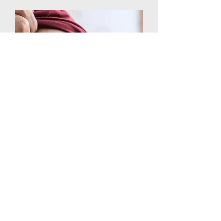
← Previo
Siguiente →