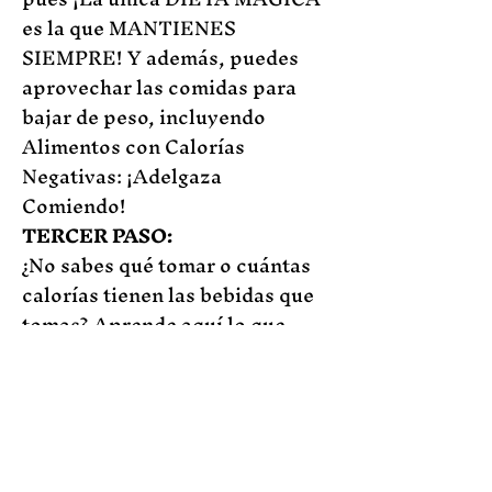
es la que MANTIENES
SIEMPRE!
Y además, puedes
aprovechar las comidas para
bajar de peso, incluyendo
Alimentos con Calorías
Negativas:
¡
Adelgaza
Comiendo!
TERCER PASO:
¿
No sabes qué tomar o cuántas
calorías tienen las bebidas que
tomas? Aprende aquí lo que
puedes estar consumiendo de
azúcar en las bebidas (
Mira las
8 Razones para dejar las
gaseosas
), refrescos, jugos
artificiales:
¡
RECONSIDERA LO